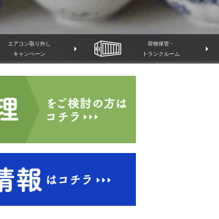
エアコン取り外し
荷物保管・
arrow_right
arrow_right
キャンペーン
トランクルーム