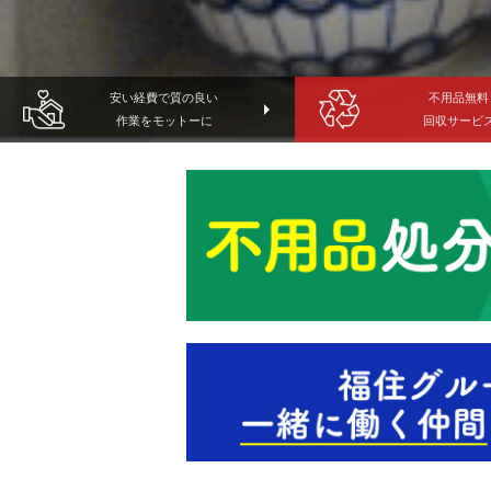
安い経費で質の良い
不用品無料
arrow_right
作業をモットーに
回収サービ