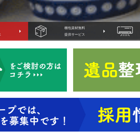
梱包資材無料
arrow_right
arrow_right
ス
提供サービス